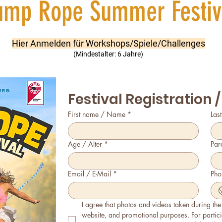
ump Rope Summer Festiv
Hier Anmelden für Workshops/Spiele/Challenges
(Mindestalter: 6 Jahre)
Festival Registration
First name / Name
*
Las
Age / Alter
*
Par
Email / E-Mail
*
Pho
I agree that photos and videos taken during the
website, and promotional purposes. For partici