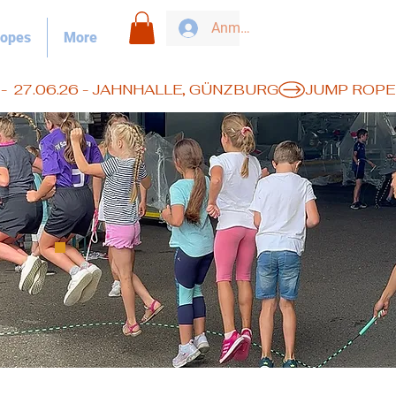
Anmelden
ropes
More