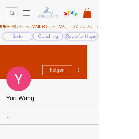
JUMP ROPE SUMMER FESTIVAL -  27.06.26 - JAHNHALLE, GÜN
Seile
Coaching
Rope for Hope
Weitere Optionen
Folgen
Yori Wang