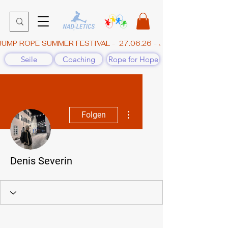
JUMP ROPE SUMMER FESTIVAL -  27.06.26 - JAHNHALLE, GÜN
Seile
Coaching
Rope for Hope
Weitere Optionen
Folgen
Denis Severin